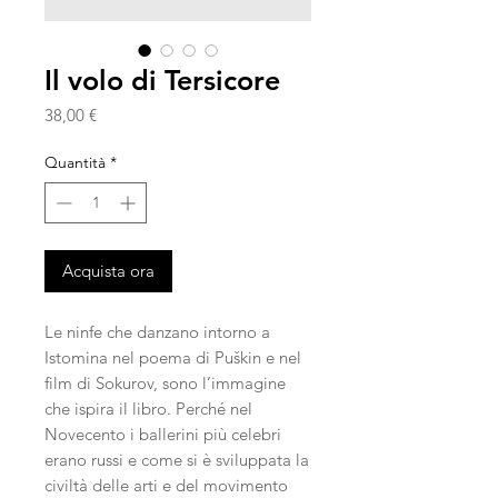
Il volo di Tersicore
Prezzo
38,00 €
Quantità
*
Acquista ora
Le ninfe che danzano intorno a
Istomina nel poema di Puškin e nel
film di Sokurov, sono l’immagine
che ispira il libro. Perché nel
Novecento i ballerini più celebri
erano russi e come si è sviluppata la
civiltà delle arti e del movimento