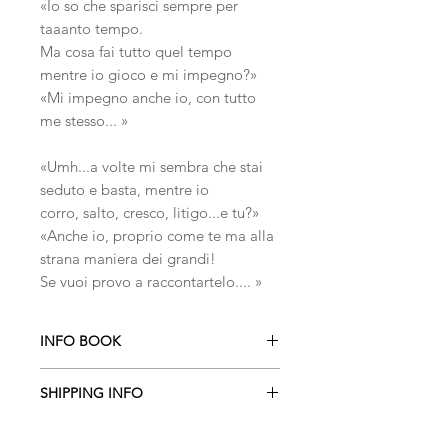
«Io so che sparisci sempre per
taaanto tempo.
Ma cosa fai tutto quel tempo
mentre io gioco e mi impegno?»
«Mi impegno anche io, con tutto
me stesso... »
«Umh...a volte mi sembra che stai
seduto e basta, mentre io
corro, salto, cresco, litigo...e tu?»
«Anche io, proprio come te ma alla
strana maniera dei grandi!
Se vuoi provo a raccontartelo.... »
INFO BOOK
SHIPPING INFO
By Lorenzo Berselli & Agata Matteucci
Paperback
ITALY
:
5 EURO
2023