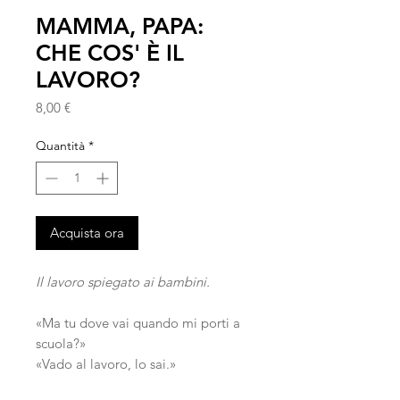
MAMMA, PAPA:
CHE COS' È IL
LAVORO?
Prezzo
8,00 €
Quantità
*
Acquista ora
Il lavoro spiegato ai bambini.
«Ma tu dove vai quando mi porti a
scuola?»
«Vado al lavoro, lo sai.»